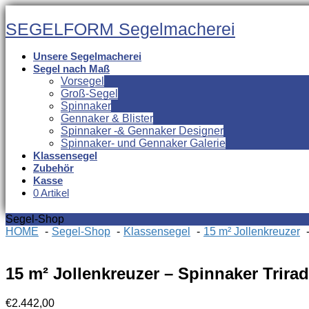
Skip
Skip
to
to
SEGELFORM Segelmacherei
the
the
content
Navigation
Unsere Segelmacherei
Segel nach Maß
Vorsegel
Groß-Segel
Spinnaker
Gennaker & Blister
Spinnaker -& Gennaker Designer
Spinnaker- und Gennaker Galerie
Klassensegel
Zubehör
Kasse
0 Artikel
Segel-Shop
HOME
Segel-Shop
Klassensegel
15 m² Jollenkreuzer
15 m² Jollenkreuzer – Spinnaker Trirad
€
2.442,00