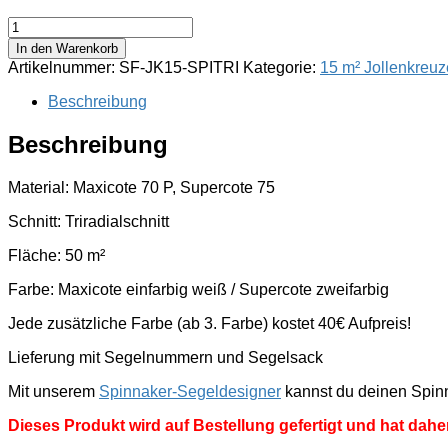
15
m²
In den Warenkorb
Jollenkreuzer
Artikelnummer:
SF-JK15-SPITRI
Kategorie:
15 m² Jollenkreuz
-
Spinnaker
Beschreibung
Triradial
(50m²)
Beschreibung
Menge
Material: Maxicote 70 P, Supercote 75
Schnitt: Triradialschnitt
Fläche: 50 m²
Farbe: Maxicote einfarbig weiß / Supercote zweifarbig
Jede zusätzliche Farbe (ab 3. Farbe) kostet 40€ Aufpreis!
Lieferung mit Segelnummern und Segelsack
Mit unserem
Spinnaker-Segeldesigner
kannst du deinen Spinna
Dieses Produkt wird auf Bestellung gefertigt und hat daher