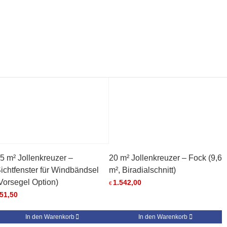
5 m² Jollenkreuzer –
20 m² Jollenkreuzer – Fock (9,6
ichtfenster für Windbändsel
m², Biradialschnitt)
Vorsegel Option)
1.542,00
€
51,50
In den Warenkorb
In den Warenkorb