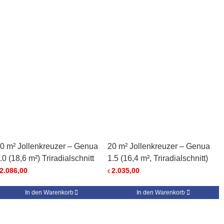
0 m² Jollenkreuzer – Genua
20 m² Jollenkreuzer – Genua
.0 (18,6 m²) Triradialschnitt
1.5 (16,4 m², Triradialschnitt)
2.086,00
2.035,00
€
In den Warenkorb
In den Warenkorb