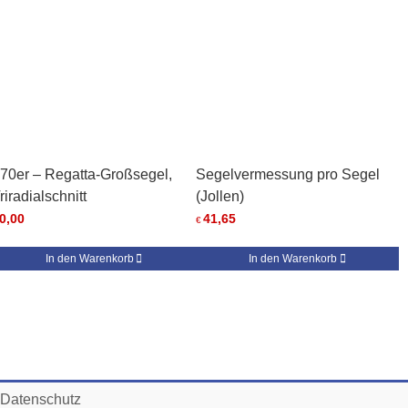
70er – Regatta-Großsegel,
Segelvermessung pro Segel
riradialschnitt
(Jollen)
0,00
41,65
€
In den Warenkorb
In den Warenkorb
Datenschutz