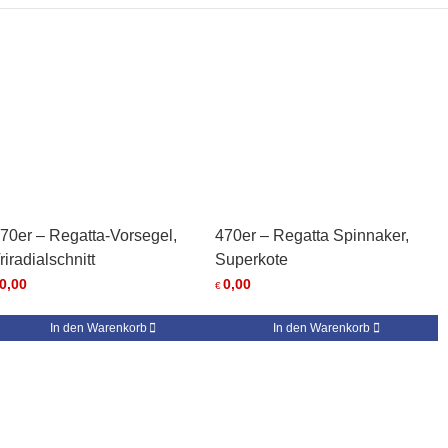
70er – Regatta-Vorsegel,
470er – Regatta Spinnaker,
riradialschnitt
Superkote
0,00
0,00
€
In den Warenkorb
In den Warenkorb