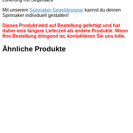
Mit unserem
Spinnaker-Segeldesigner
kannst du deinen
Spinnaker individuell gestalten!
Dieses Produkt wird auf Bestellung gefertigt und hat
daher eine längere Lieferzeit als andere Produkte. Wenn
Ihre Bestellung dringend ist, kontaktieren Sie uns bitte.
Ähnliche Produkte