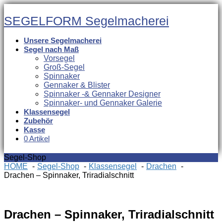
Skip
Skip
to
to
SEGELFORM Segelmacherei
the
the
content
Navigation
Unsere Segelmacherei
Segel nach Maß
Vorsegel
Groß-Segel
Spinnaker
Gennaker & Blister
Spinnaker -& Gennaker Designer
Spinnaker- und Gennaker Galerie
Klassensegel
Zubehör
Kasse
0 Artikel
Segel-Shop
HOME
Segel-Shop
Klassensegel
Drachen
Drachen – Spinnaker, Triradialschnitt
Drachen – Spinnaker, Triradialschnitt