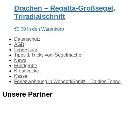
Drachen – Regatta-Großsegel,
Triradialschnitt
€
0,00
In den Warenkorb
Datenschutz
AGB
Impressum
Tipps & Tricks vom Segelmacher
News
Fundgrube
Kreativecke
Kasse
Ferienwohnung in Wendorf/Sanitz – Baldies Tenne
Unsere Partner