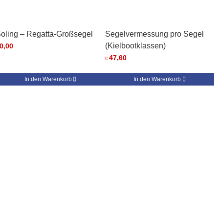
oling – Regatta-Großsegel
Segelvermessung pro Segel
(Kielbootklassen)
0,00
47,60
€
In den Warenkorb
In den Warenkorb