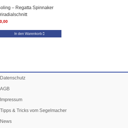
oling – Regatta Spinnaker
riradialschnitt
0,00
In den Warenkorb
Datenschutz
AGB
Impressum
Tipps & Tricks vom Segelmacher
News