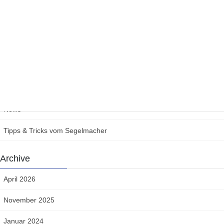
Ein Dach aus Segel für Beißzeit
25. März 2021
Category
News
Tipps & Tricks vom Segelmacher
Archive
April 2026
November 2025
Januar 2024