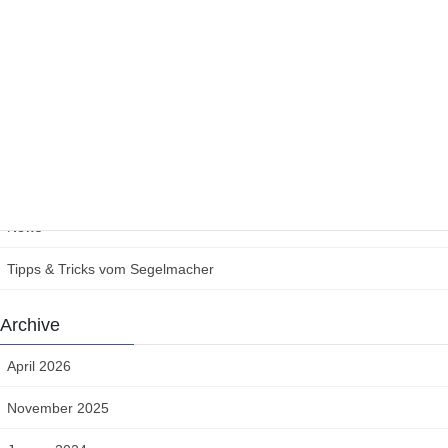
Ein Dach aus Segel für Beißzeit
25. März 2021
Category
News
Tipps & Tricks vom Segelmacher
Archive
April 2026
November 2025